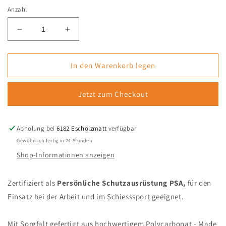
Anzahl
Verringere
Erhöhe
die
die
Menge
Menge
für
für
In den Warenkorb legen
Schutzbrille
Schutzbrille
Schwarz
Schwarz
Jetzt zum Checkout
Big
Big
REDROCK
REDROCK
Abholung bei
6182 Escholzmatt
verfügbar
Gewöhnlich fertig in 24 Stunden
Shop-Informationen anzeigen
Zertifiziert als
Persönliche Schutzausrüstung PSA,
für den
Einsatz bei der Arbeit und im Schiesssport geeignet.
Mit Sorgfalt gefertigt aus hochwertigem Polycarbonat - Made