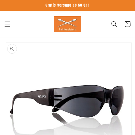
Direkt
Gratis Versand ab 50 CHF
zum
Inhalt
Warenko
oduktinformationen
ringen