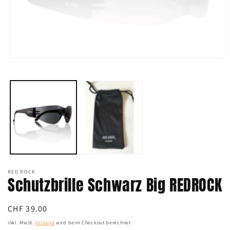
Medien
1
in
Modal
öffnen
RED ROCK
Schutzbrille Schwarz Big REDROCK
Normaler
CHF 39.00
Preis
inkl. MwSt.
Versand
wird beim Checkout berechnet