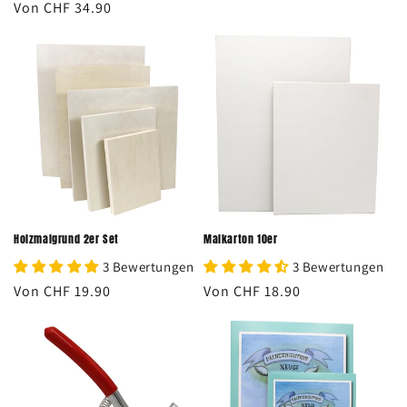
Normaler
Von CHF 34.90
Preis
Preis
Holzmalgrund 2er Set
Malkarton 10er
3 Bewertungen
3 Bewertungen
Normaler
Von CHF 19.90
Normaler
Von CHF 18.90
Preis
Preis