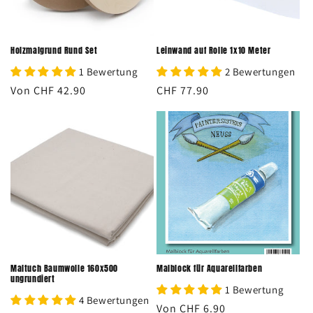
e
:
Holzmalgrund Rund Set
Leinwand auf Rolle 1x10 Meter
1 Bewertung
2 Bewertungen
Normaler
Von CHF 42.90
Normaler
CHF 77.90
Preis
Preis
Maltuch Baumwolle 160x500
Malblock für Aquarellfarben
ungrundiert
1 Bewertung
4 Bewertungen
Normaler
Von CHF 6.90