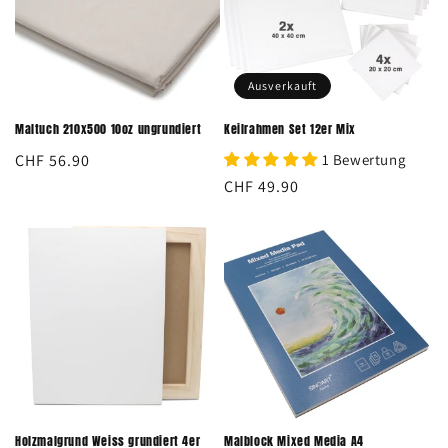
Ausverkauft
Maltuch 210x500 10oz ungrundiert
Keilrahmen Set 12er Mix
Normaler
CHF 56.90
1 Bewertung
Preis
Normaler
CHF 49.90
Preis
Holzmalgrund Weiss grundiert 4er
Malblock Mixed Media A4