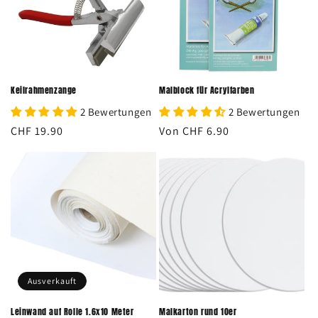
Keilrahmenzange
Malblock für Acrylfarben
2 Bewertungen
2 Bewertungen
Normaler
CHF 19.90
Normaler
Von CHF 6.90
Preis
Preis
Ausverkauft
Leinwand auf Rolle 1.6x10 Meter
Malkarton rund 10er