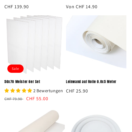
Normaler
CHF 139.90
Normaler
Von CHF 14.90
Preis
Preis
Sale
50x70 Meister 6er Set
Leinwand auf Rolle 0.8x5 Meter
2 Bewertungen
Normaler
CHF 25.90
Preis
Normaler
Verkaufspreis
CHF 55.00
CHF 79.90
Preis