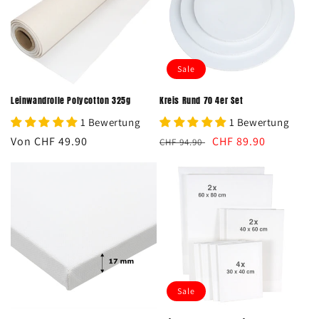
Sale
Leinwandrolle Polycotton 325g
Kreis Rund 70 4er Set
1 Bewertung
1 Bewertung
Normaler
Von CHF 49.90
Normaler
Verkaufspreis
CHF 89.90
CHF 94.90
Preis
Preis
Sale