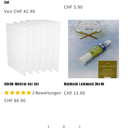
Set
Normaler
CHF 5.90
Normaler
Von CHF 42.90
Preis
Preis
60x80 Meister 6er Set
Malblock Leinwand 30x40
2 Bewertungen
Normaler
CHF 13.90
Preis
Normaler
CHF 86.90
Preis
1
2