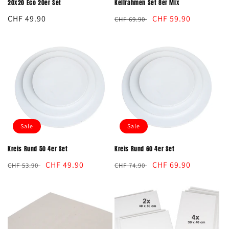
20x20 Eco 20er Set
Keilrahmen Set 8er Mix
Normaler
CHF 49.90
Normaler
Verkaufspreis
CHF 59.90
CHF 69.90
Preis
Preis
Sale
Sale
Kreis Rund 50 4er Set
Kreis Rund 60 4er Set
Normaler
Verkaufspreis
CHF 49.90
Normaler
Verkaufspreis
CHF 69.90
CHF 53.90
CHF 74.90
Preis
Preis