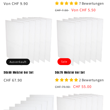
Normaler
Von CHF 9.90
7 Bewertungen
Preis
Normaler
Verkaufspreis
Von CHF 5.50
CHF 7.50
Preis
Sale
Ausverkauft
50x60 Meister 6er Set
50x70 Meister 6er Set
Normaler
CHF 67.90
2 Bewertungen
Preis
Normaler
Verkaufspreis
CHF 55.00
CHF 79.90
Preis