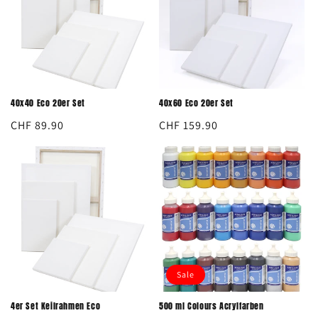
40x40 Eco 20er Set
40x60 Eco 20er Set
Normaler
CHF 89.90
Normaler
CHF 159.90
Preis
Preis
Sale
4er Set Keilrahmen Eco
500 ml Colours Acrylfarben