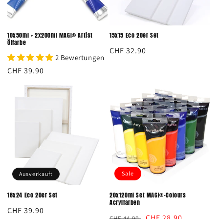
e
:
10x50ml + 2x200ml MAGI® Artist
15x15 Eco 20er Set
Ölfarbe
Normaler
CHF 32.90
2 Bewertungen
Preis
Normaler
CHF 39.90
Preis
Sale
Ausverkauft
18x24 Eco 20er Set
20x120ml Set MAGI®-Colours
Acrylfarben
Normaler
CHF 39.90
Normaler
Verkaufspreis
CHF 28.90
CHF 44.90