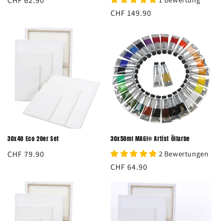
Normaler
CHF 62.90
Preis
Normaler
CHF 149.90
Preis
30x40 Eco 20er Set
30x50ml MAGI® Artist Ölfarbe
Normaler
CHF 79.90
2 Bewertungen
Preis
Normaler
CHF 64.90
Preis