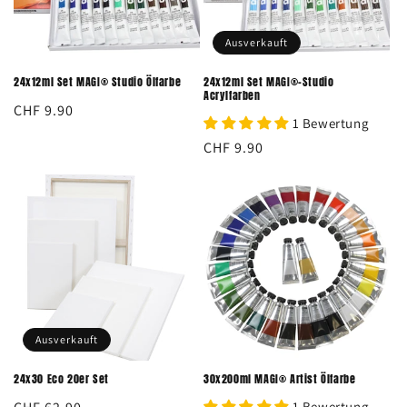
Ausverkauft
24x12ml Set MAGI® Studio Ölfarbe
24x12ml Set MAGI®-Studio
Acrylfarben
Normaler
CHF 9.90
1 Bewertung
Preis
Normaler
CHF 9.90
Preis
Ausverkauft
24x30 Eco 20er Set
30x200ml MAGI® Artist Ölfarbe
1 Bewertung