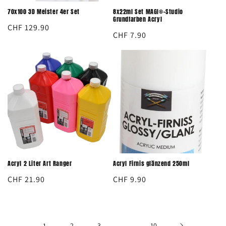
70x100 3D Meister 4er Set
8x22ml Set MAGI®-Studio
Grundfarben Acryl
Normaler
CHF 129.90
Normaler
CHF 7.90
Preis
Preis
Acryl 2 Liter Art Ranger
Acryl Firnis glänzend 250ml
Normaler
CHF 21.90
Normaler
CHF 9.90
Preis
Preis
1
2
3
…
10