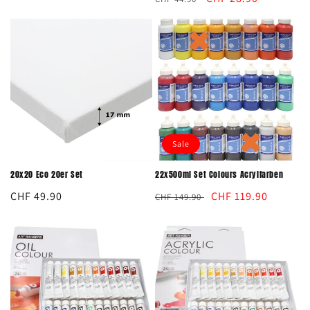
Preis
Preis
Sale
20x20 Eco 20er Set
22x500ml Set Colours Acrylfarben
Normaler
CHF 49.90
Normaler
Verkaufspreis
CHF 119.90
CHF 149.90
Preis
Preis