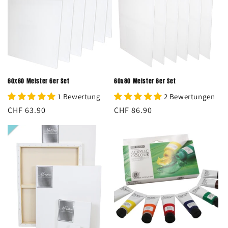
60x60 Meister 6er Set
60x80 Meister 6er Set
1 Bewertung
2 Bewertungen
Normaler
CHF 63.90
Normaler
CHF 86.90
Preis
Preis