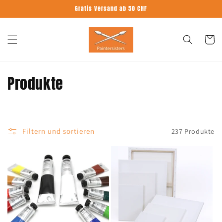
Direkt
Gratis Versand ab 50 CHF
zum
Inhalt
Warenko
K
Produkte
a
t
Filtern und sortieren
237 Produkte
e
g
o
r
i