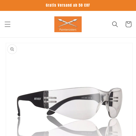
Direkt
Gratis Versand ab 50 CHF
zum
Inhalt
Warenko
oduktinformationen
ringen