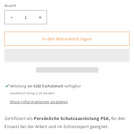
Anzahl
Verringere
Erhöhe
die
die
Menge
Menge
für
für
In den Warenkorb legen
Schutzbrille
Schutzbrille
Klar
Klar
Big
Big
REDROCK
REDROCK
Abholung bei
6182 Escholzmatt
verfügbar
Gewöhnlich fertig in 24 Stunden
Shop-Informationen anzeigen
Zertifiziert als
Persönliche Schutzausrüstung PSA,
für den
Einsatz bei der Arbeit und im Schiesssport geeignet.