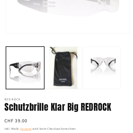
Medien
1
in
Modal
öffnen
RED ROCK
Schutzbrille Klar Big REDROCK
Normaler
CHF 39.00
Preis
inkl. MwSt.
Versand
wird beim Checkout berechnet