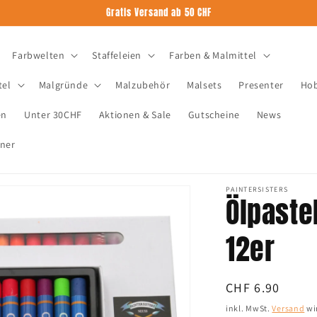
Gratis Versand ab 50 CHF
Farbwelten
Staffeleien
Farben & Malmittel
tel
Malgründe
Malzubehör
Malsets
Presenter
Hob
en
Unter 30CHF
Aktionen & Sale
Gutscheine
News
tner
PAINTERSISTERS
Ölpaste
12er
Normaler
CHF 6.90
Preis
inkl. MwSt.
Versand
wi