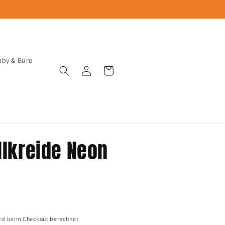
by & Büro
Einloggen
Warenkorb
llkreide Neon
rd beim Checkout berechnet