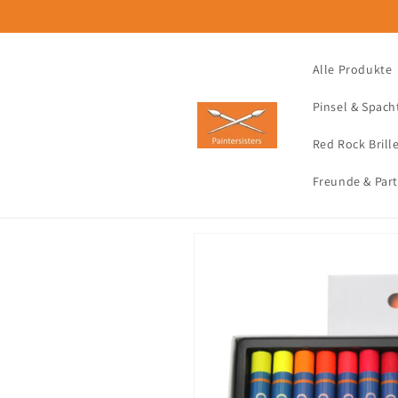
Direkt
zum
Inhalt
Alle Produkte
Pinsel & Spach
Red Rock Brill
Freunde & Par
Zu
Produktinformationen
springen