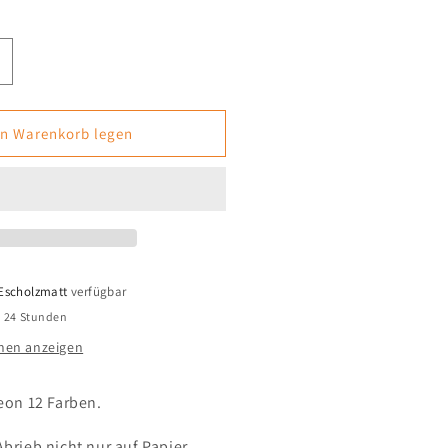
rhöhe
ie
enge
ür
en Warenkorb legen
de
lpastellkreide
eon
2er
Escholzmatt
verfügbar
n 24 Stunden
nen anzeigen
eon 12 Farben.
brieb nicht nur auf Papier,