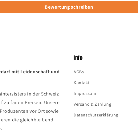
Bewertung schreiben
Info
edarf mit Leidenschaft und
AGBs
Kontakt
aintersisters in der Schweiz
Impressum
f zu fairen Preisen. Unsere
Versand & Zahlung
Produzenten vor Ort sowie
Datenschutzerklärung
ieren die gleichbleibend
e.