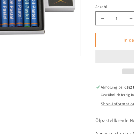
Anzahl
Verringere
E
die
d
Menge
M
für
f
In d
Ölpastellkrei
Ö
Neon
N
12er
1
Abholung bei
6182 
Gewöhnlich fertig i
Shop-Informatio
Ölpastellkreide N
Ausgezeichneter A