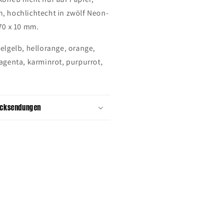
, hochlichtecht in zwölf Neon-
 70 x 10 mm.
telgelb, hellorange, orange,
magenta, karminrot, purpurrot,
ücksendungen