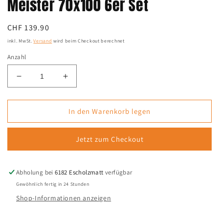
Meister 70x100 6er Set
Normaler
CHF 139.90
Preis
inkl. MwSt.
Versand
wird beim Checkout berechnet
Anzahl
Verringere
Erhöhe
die
die
Menge
Menge
für
für
In den Warenkorb legen
Meister
Meister
70x100
70x100
Jetzt zum Checkout
6er
6er
Set
Set
Abholung bei
6182 Escholzmatt
verfügbar
Gewöhnlich fertig in 24 Stunden
Shop-Informationen anzeigen