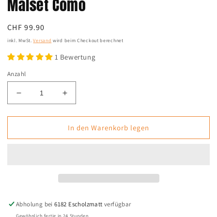
Malset Como
Normaler
CHF 99.90
Preis
inkl. MwSt.
Versand
wird beim Checkout berechnet
1 Bewertung
Anzahl
Verringere
Erhöhe
die
die
Menge
Menge
für
für
In den Warenkorb legen
Malset
Malset
Como
Como
Abholung bei
6182 Escholzmatt
verfügbar
Gewöhnlich fertig in 24 Stunden