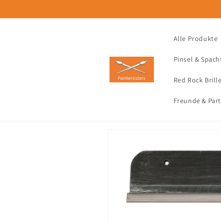
Direkt
zum
Inhalt
Alle Produkte
Pinsel & Spach
Red Rock Brill
Freunde & Par
Zu
Produktinformationen
springen