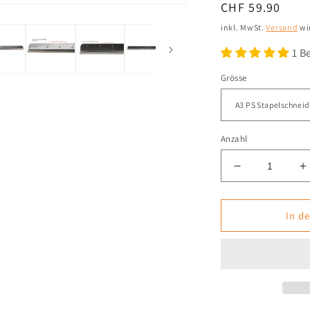
Normaler
CHF 59.90
Preis
inkl. MwSt.
Versand
wi
1 B
Grösse
Anzahl
Verringere
E
die
d
Menge
M
für
f
In d
Ersatzmesse
E
Stapelschnei
S
Paintersister
P