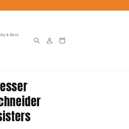
by & Büro
Einloggen
Warenkorb
messer
chneider
sisters