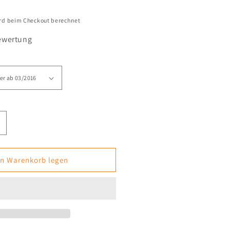
rd beim Checkout berechnet
ewertung
rhöhe
ie
enge
ür
en Warenkorb legen
r
rsatzmesser
der
tapelschneider
s
aintersisters